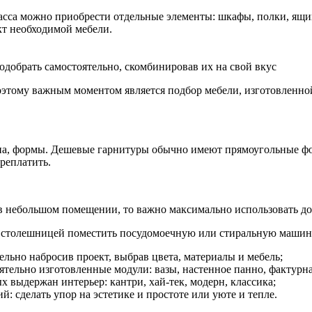
са можно приобрести отдельные элементы: шкафы, полки, ящики,
т необходимой мебели.
обрать самостоятельно, скомбинировав их на свой вкус
оэтому важным моментом является подбор мебели, изготовленной
она, формы. Дешевые гарнитуры обычно имеют прямоугольные ф
реплатить.
в небольшом помещении, то важно максимально использовать до
д столешницей поместить посудомоечную или стиральную машин
льно набросив проект, выбрав цвета, материалы и мебель;
ятельно изготовленные модули: вазы, настенное панно, фактурна
х выдержан интерьер: кантри, хай-тек, модерн, классика;
: сделать упор на эстетике и простоте или уюте и тепле.