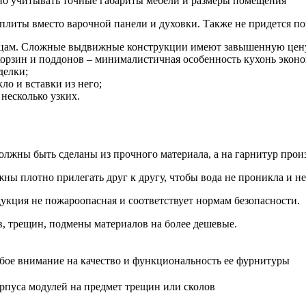
жно учитывать точные габариты мебели и размеры помещения
иты вместо варочной панели и духовки. Также не придется пок
рцам. Сложные выдвижные конструкции имеют завышенную цен
орзин и поддонов – минималистичная особенность кухонь эконо
делки;
о и вставки из него;
несколько узких.
должны быть сделаны из прочного материала, а на гарнитур прои
ы плотно прилегать друг к другу, чтобы вода не проникла и н
дукция не пожароопасная и соответствует нормам безопасности.
, трещин, подмены материалов на более дешевые.
бое внимание на качество и функциональность ее фурнитуры
рпуса модулей на предмет трещин или сколов