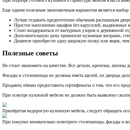
При подборе готового кухонного гарнитура эконом класса ва
Еще одним полезным экономичным вариантом является выбор пл
Лучше отдавать предпочтение обычным распашным две
Простое наполнение шкафов без каруселей, выдвижных к
Стоит воздержаться от вычурных узоров и деревянной от
Дополнительную цену привносят кухонные витражи, стекл
Дешевле приобрести одну широкую полку или ящик, чем 
Полезные советы
Не стоит экономить на качестве. Все детали, крепежи, шпоны 
Фасады и столешницы не должны иметь щелей, их дверцы должн
Продавец обязан предоставить сертификаты о том, что его про
При осмотре кухонной мебели не должно быть выявлено сколов
Приобретая недорогую кухонную мебель, следует обращать осо
При покупке внимательно осмотрите столешницы, фасады и ко