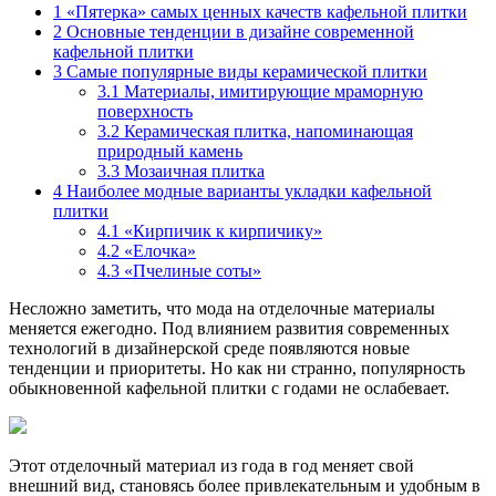
1
«Пятерка» самых ценных качеств кафельной плитки
2
Основные тенденции в дизайне современной
кафельной плитки
3
Самые популярные виды керамической плитки
3.1
Материалы, имитирующие мраморную
поверхность
3.2
Керамическая плитка, напоминающая
природный камень
3.3
Мозаичная плитка
4
Наиболее модные варианты укладки кафельной
плитки
4.1
«Кирпичик к кирпичику»
4.2
«Елочка»
4.3
«Пчелиные соты»
Несложно заметить, что мода на отделочные материалы
меняется ежегодно. Под влиянием развития современных
технологий в дизайнерской среде появляются новые
тенденции и приоритеты. Но как ни странно, популярность
обыкновенной кафельной плитки с годами не ослабевает.
Этот отделочный материал из года в год меняет свой
внешний вид, становясь более привлекательным и удобным в