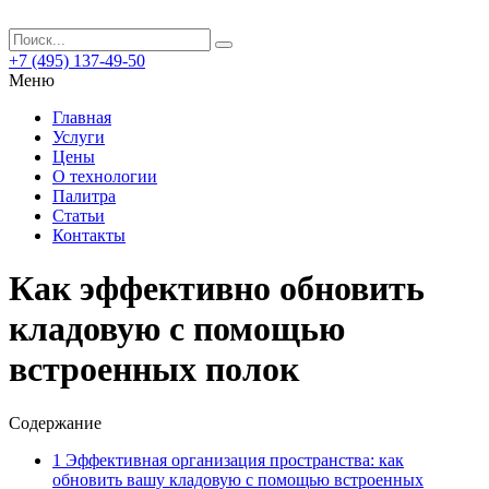
+7 (495) 137-49-50
Меню
Главная
Услуги
Цены
О технологии
Палитра
Статьи
Контакты
Как эффективно обновить
кладовую с помощью
встроенных полок
Содержание
1
Эффективная организация пространства: как
обновить вашу кладовую с помощью встроенных