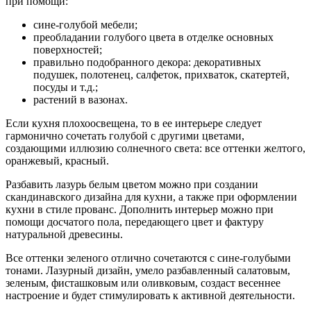
при помощи:
сине-голубой мебели;
преобладании голубого цвета в отделке основных
поверхностей;
правильно подобранного декора: декоративных
подушек, полотенец, салфеток, прихваток, скатертей,
посуды и т.д.;
растений в вазонах.
Если кухня плохоосвещена, то в ее интерьере следует
гармонично сочетать голубой с другими цветами,
создающими иллюзию солнечного света: все оттенки желтого,
оранжевый, красный.
Разбавить лазурь белым цветом можно при создании
скандинавского дизайна для кухни, а также при оформлении
кухни в стиле прованс. Дополнить интерьер можно при
помощи досчатого пола, передающего цвет и фактуру
натуральной древесины.
Все оттенки зеленого отлично сочетаются с сине-голубыми
тонами. Лазурный дизайн, умело разбавленный салатовым,
зеленым, фисташковым или оливковым, создаст весеннее
настроение и будет стимулировать к активной деятельности.