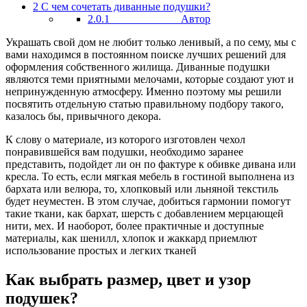
2
С чем сочетать диванные подушки?
2.0.1
Автор
Украшать свой дом не любит только ленивый, а по сему, мы с
вами находимся в постоянном поиске лучших решений для
оформления собственного жилища. Диванные подушки
являются теми приятными мелочами, которые создают уют и
непринужденную атмосферу. Именно поэтому мы решили
посвятить отдельную статью правильному подбору такого,
казалось бы, привычного декора.
К слову о материале, из которого изготовлен чехол
понравившейся вам подушки, необходимо заранее
представить, подойдет ли он по фактуре к обивке дивана или
кресла. То есть, если мягкая мебель в гостиной выполнена из
бархата или велюра, то, хлопковый или льняной текстиль
будет неуместен. В этом случае, добиться гармонии помогут
такие ткани, как бархат, шерсть с добавлением мерцающей
нити, мех. И наоборот, более практичные и доступные
материалы, как шенилл, хлопок и жаккард приемлют
использование простых и легких тканей
Как выбрать размер, цвет и узор
подушек?