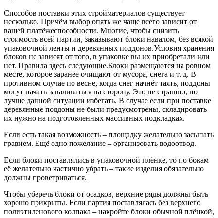
Способов поставки этих стройматериалов существует
несколько. Причём выбор опять же чаще всего зависит от
вашей платёжеспособности. Многие, чтобы снизить
стоимость всей партии, заказывают блоки навалом, без всякой
упаковочной ленты и деревянных поддонов.Условия хранения
блоков не зависят от того, в упаковке вы их приобретали или
нет. Правила здесь следующие.Блоки размещаются на ровном
месте, которое заранее очищают от мусора, снега и т. д. В
противном случае по весне, когда снег начнёт таять, поддоны
могут начать заваливаться на сторону. Это не страшно, но
лучше данной ситуации избегать. В случае если при поставке
деревянные поддоны не были предусмотрены, складировать
их нужно на подготовленных массивных подкладках.
Если есть такая возможность – площадку желательно засыпать
гравием. Ещё одно пожелание – организовать водоотвод.
Если блоки поставлялись в упаковочной плёнке, то по бокам
её желательно частично убрать – такие изделия обязательно
должны проветриваться.
Чтобы уберечь блоки от осадков, верхние ряды должны быть
хорошо прикрыты. Если партия поставлялась без верхнего
полиэтиленового колпака – накройте блоки обычной плёнкой,