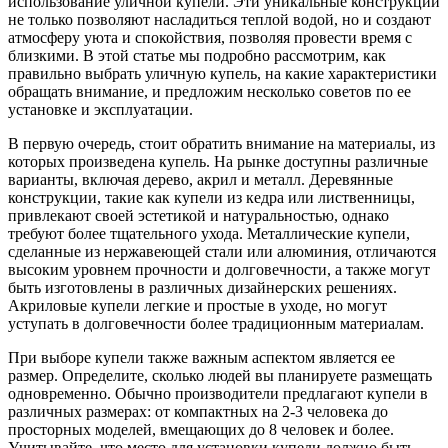
использование уличной купели. Эти уникальные конструкции
не только позволяют насладиться теплой водой, но и создают
атмосферу уюта и спокойствия, позволяя провести время с
близкими. В этой статье мы подробно рассмотрим, как
правильно выбрать уличную купель, на какие характеристики
обращать внимание, и предложим несколько советов по ее
установке и эксплуатации.
В первую очередь, стоит обратить внимание на материалы, из
которых произведена купель. На рынке доступны различные
варианты, включая дерево, акрил и металл. Деревянные
конструкции, такие как купели из кедра или лиственницы,
привлекают своей эстетикой и натуральностью, однако
требуют более тщательного ухода. Металлические купели,
сделанные из нержавеющей стали или алюминия, отличаются
высоким уровнем прочности и долговечности, а также могут
быть изготовлены в различных дизайнерских решениях.
Акриловые купели легкие и простые в уходе, но могут
уступать в долговечности более традиционным материалам.
При выборе купели также важным аспектом является ее
размер. Определите, сколько людей вы планируете размещать
одновременно. Обычно производители предлагают купели в
различных размерах: от компактных на 2-3 человека до
просторных моделей, вмещающих до 8 человек и более.
Учитывайте, что место для установки купели должно быть