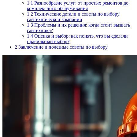
1.1
Разнообразие услуг: от простых ремонтов до
комплексного обслуживания
1.2
Технические детали и советы по выбору
сантехнической компании
1.3
Проблемы и их решения: когда стоит вызвать
сантехника?
1.4
Оценка и выбор: как понять, что вы сделали
правильный выбор?
2
Заключение и полезные советы по выбору