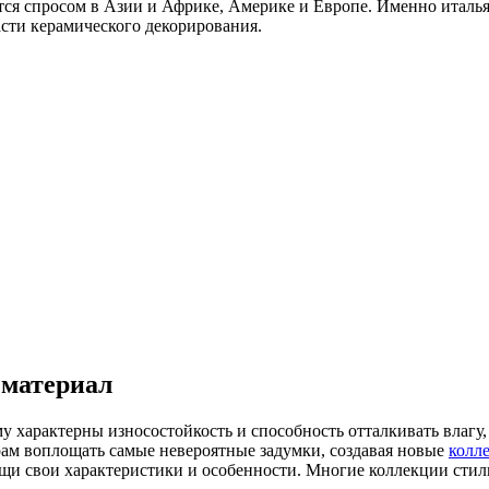
ется спросом в Азии и Африке, Америке и Европе. Именно италь
сти керамического декорирования.
 материал
му характерны износостойкость и способность отталкивать влагу
м воплощать самые невероятные задумки, создавая новые
колл
и свои характеристики и особенности. Многие коллекции стили