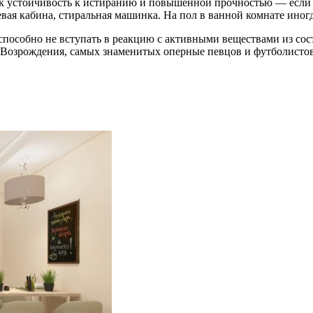
ак устойчивость к истиранию и повышенной прочностью — если 
вая кабина, стиральная машинка. На пол в ванной комнате иногд
способно не вступать в реакцию с активными веществами из со
и Возрождения, самых знаменитых оперные певцов и футболисто