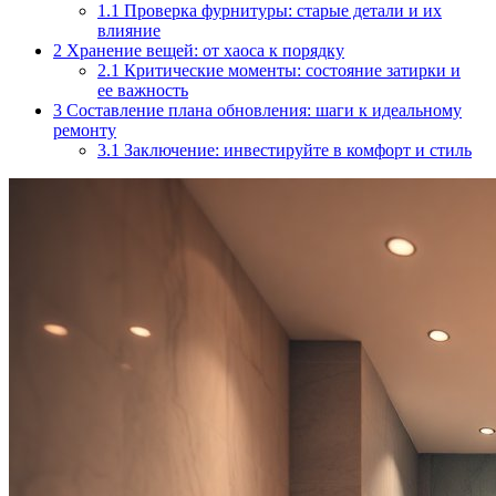
1.1
Проверка фурнитуры: старые детали и их
влияние
2
Хранение вещей: от хаоса к порядку
2.1
Критические моменты: состояние затирки и
ее важность
3
Составление плана обновления: шаги к идеальному
ремонту
3.1
Заключение: инвестируйте в комфорт и стиль