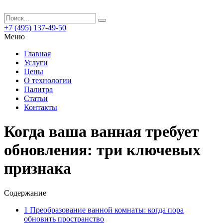
+7 (495) 137-49-50
Меню
Главная
Услуги
Цены
О технологии
Палитра
Статьи
Контакты
Когда ваша ванная требует
обновления: три ключевых
признака
Содержание
1
Преобразование ванной комнаты: когда пора
обновить пространство