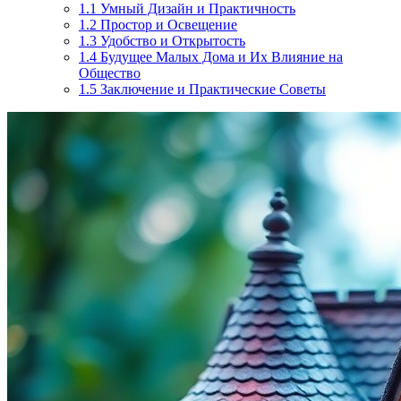
1.1
Умный Дизайн и Практичность
1.2
Простор и Освещение
1.3
Удобство и Открытость
1.4
Будущее Малых Дома и Их Влияние на
Общество
1.5
Заключение и Практические Советы