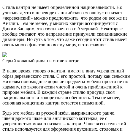
Стиль кантри не имеет определенной национальности. Но
учитывая, что в переводе с английского «country» означает
«деревенский» можно предположить, что родом он все же из
Англии. Тем не менее, у многих кантри ассоциируется с
Диким Западом, что связывает его с Америкой. Некоторые
вообще считают, что направление придумали скандинавские
дизайнеры. Но суть в том, что даже сегодня этот стиль имеет
очень много фанатов по всему миру, и это главное.
Серый кованый диван в стиле кантри
В наше время, говоря о кантри, имеют в виду усредненный
образ деревенского стиля. С его простой, потому как сельским
жителям новомодные дорогие предметы мебели просто не по
карману, но экологически чистой и очень приближенной к
природе мебели. В каждой стране стилю присуща своя
национальность и колоритная особенность. Тем не менее,
основная концепция кантри остается неизменной.
Будь это мебель из русской избы, американского ранчо,
швейцарского шале или английского коттеджа, ее с
уверенностью можно назвать – кантри. Чаще всего сельский
стиль используется для оформления кухонных, столовых и