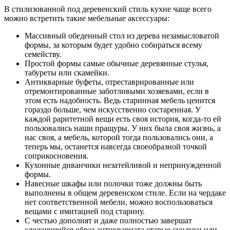
В стилизованной под деревенский стиль кухне чаще всего
можно встретить такие мебельные аксессуары:
Массивный обеденный стол из дерева незамысловатой
формы, за которым будет удобно собираться всему
семейству.
Простой формы самые обычные деревянные стулья,
табуреты или скамейки.
Антикварные буфеты, отреставрированные или
отремонтированные заботливыми хозяевами, если в
этом есть надобность. Ведь старинная мебель ценится
гораздо больше, чем искусственно состаренная. У
каждой раритетной вещи есть своя история, когда-то ей
пользовались наши пращуры. У них была своя жизнь, а
нас своя, а мебель, которой тогда пользовались они, а
теперь мы, останется навсегда своеобразной точкой
соприкосновения.
Кухонные диванчики незатейливой и непринужденной
формы.
Навесные шкафы или полочки тоже должны быть
выполнены в общем деревенском стиле. Если на чердаке
нет соответственной мебели, можно воспользоваться
вещами с имитацией под старину.
С честью дополнят и даже полностью завершат
сложившийся образ антиквариата старые сундуки или