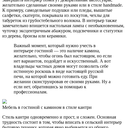
желательно сделанные своими руками или в стиле handmade.
К примеру, самодельные подушки или пледы, вышитые
салфетки, скатерти, покрывала из лоскутов, чехлы для
табуреток из грубостебельного волокна. В интерьер также
замечательно впишется настольная лампа с необыкновенным,
чуточку эксцентричным абажуром, подсвечники и статуэтки
из дерева, бронзы или керамики.
Важный момент, который нужно учесть в
интерьере гостиной — это наличие камина,
желательно, чтобы огонь был настоящим, но если
нет вариантов, подойдет и искусственный. А вот
владельцы частных домов могут позволить себе
истинную роскошь в виде настоящей русской
печи, на которой можно готовить еду. При
желании сконструировав ее своими руками. Ну а
если нет, обратившись за помощью к
профессионалам.
Мебель в гостиной с камином в стиле кантри
Стиль кантри одновременно и прост, и сложен. Основная
трудность состоит в том, чтобы вписать в сельский интерьер
бытовую технику, которая явно выбивается из общего