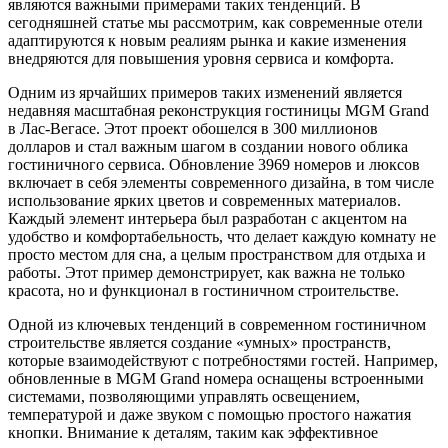
являются важными примерами таких тенденций. В
сегодняшней статье мы рассмотрим, как современные отели
адаптируются к новым реалиям рынка и какие изменения
внедряются для повышения уровня сервиса и комфорта.
Одним из ярчайших примеров таких изменений является
недавняя масштабная реконструкция гостиницы MGM Grand
в Лас-Вегасе. Этот проект обошелся в 300 миллионов
долларов и стал важным шагом в создании нового облика
гостиничного сервиса. Обновление 3969 номеров и люксов
включает в себя элементы современного дизайна, в том числе
использование ярких цветов и современных материалов.
Каждый элемент интерьера был разработан с акцентом на
удобство и комфортабельность, что делает каждую комнату не
просто местом для сна, а целым пространством для отдыха и
работы. Этот пример демонстрирует, как важна не только
красота, но и функционал в гостиничном строительстве.
Одной из ключевых тенденций в современном гостиничном
строительстве является создание «умных» пространств,
которые взаимодействуют с потребностями гостей. Например,
обновленные в MGM Grand номера оснащены встроенными
системами, позволяющими управлять освещением,
температурой и даже звуком с помощью простого нажатия
кнопки. Внимание к деталям, таким как эффективное