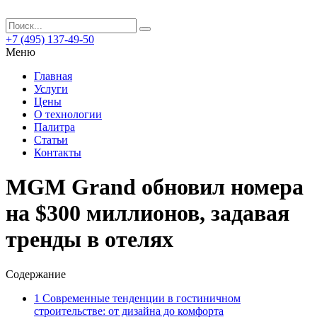
+7 (495) 137-49-50
Меню
Главная
Услуги
Цены
О технологии
Палитра
Статьи
Контакты
MGM Grand обновил номера
на $300 миллионов, задавая
тренды в отелях
Содержание
1
Современные тенденции в гостиничном
строительстве: от дизайна до комфорта