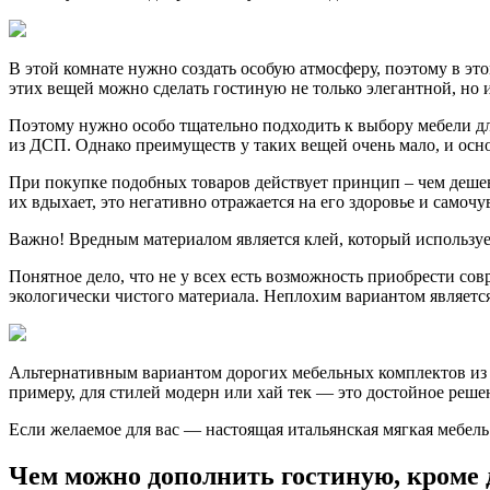
В этой комнате нужно создать особую атмосферу, поэтому в э
этих вещей можно сделать гостиную не только элегантной, но 
Поэтому нужно особо тщательно подходить к выбору мебели д
из ДСП. Однако преимуществ у таких вещей очень мало, и осно
При покупке подобных товаров действует принцип – чем дешевл
их вдыхает, это негативно отражается на его здоровье и самочу
Важно! Вредным материалом является клей, который использу
Понятное дело, что не у всех есть возможность приобрести сов
экологически чистого материала. Неплохим вариантом является 
Альтернативным вариантом дорогих мебельных комплектов из дер
примеру, для стилей модерн или хай тек — это достойное реше
Если желаемое для вас — настоящая итальянская мягкая мебель 
Чем можно дополнить гостиную, кроме 