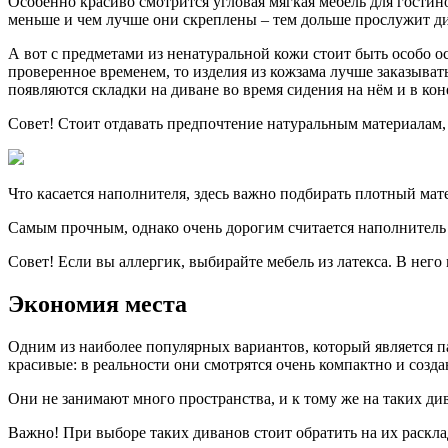
Особенно красиво смотрится угловая мягкая мебель для гостин
меньше и чем лучше они скреплены – тем дольше прослужит д
А вот с предметами из ненатуральной кожи стоит быть особо о
проверенное временем, то изделия из кожзама лучше заказывать
появляются складки на диване во время сидения на нём и в кон
Совет! Стоит отдавать предпочтение натуральным материалам, 
Что касается наполнителя, здесь важно подбирать плотный мате
Самым прочным, однако очень дорогим считается наполнитель 
Совет! Если вы аллергик, выбирайте мебель из латекса. В него
Экономия места
Одним из наиболее популярных вариантов, который является па
красивые: в реальности они смотрятся очень компактно и созд
Они не занимают много пространства, и к тому же на таких ди
Важно! При выборе таких диванов стоит обратить на их раскл