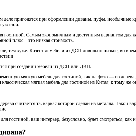
том деле пригодятся при оформлении диваны, пуфы, необычные к
и уютной.
ля гостиной. Самым экономичным и доступным вариантом для ка
вной плюс – это низкая стоимость.
е, тем хуже. Качество мебели из ДСП довольно низкое, во врем
вствии.
ется при создании мебели из ДСП или ДВП.
ременную мягкую мебель для гостиной, как на фото — из дерева,
классическая мягкая мебель для гостиной из Китая, к тому же о
ева считается та, каркас которой сделан из металла. Такой вари
ние.
для гостиной, ваш интерьер, безусловно, будет смотреться, как
дивана?