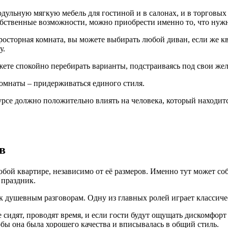
ульную мягкую мебель для гостиной и в салонах, и в торговых 
 собственные возможности, можно приобрести именно то, что нуж
просторная комната, вы можете выбирать любой диван, если же к
у.
те спокойно перебирать варианты, подстраиваясь под свои жел
омнаты – придерживаться единого стиля.
се должно положительно влиять на человека, который находится 
в
юбой квартире, независимо от её размеров. Именно тут может с
 праздник.
душевным разговорам. Одну из главных ролей играет классичес
е сидят, проводят время, и если гости будут ощущать дискомфорт 
бы она была хорошего качества и вписывалась в общий стиль.