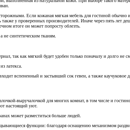
ой, выполненная из натуральной кожи. При выборе такого матер
иван.
сторожными. Если кожаная мягкая мебель для гостиной обычно и
 также у проверенных производителей. Иначе через пять лет деш
ечном итоге он может попросту облезть.
а не синтетическим тканям.
риал, так как мягкий будет удобен только поначалу и долго не с
из латекса.
 входит вспененный и застывший сок гевеи, а также каучуковое д
лочкой-выручалочкой для многих комнат, в том числе и гостиной
ают настоящий уют.
ванах может разместиться больше людей.
адывающиеся функции: благодаря оснащению механизмом раздвиж