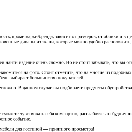
сть, кроме марки/бренда, зависит от размеров, от обивки и в ц
новенные диваны из ткани, которые можно удобно расположить, 
й найти изделие очень сложно. Но не стоит забывать, что вы отд
комиться на фото. Стоит отметить, что на многие из подобных 
ебель выбирает большинство покупателей.
несложно. В данном случае вы подбираете предметы обустройств
де сможете чувствовать себя комфортно, расслабляясь от будничн
остное событие.
 мебели для гостиной — приятного просмотра!