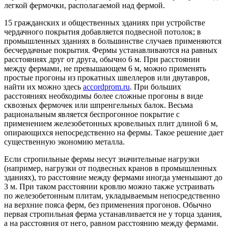
легкой фермочки, располагаемой над фермой.
15 гражданских и общественных зданиях при устройстве
чердачного покрытия добавляется подвесной потолок; в
промышленных зданиях в большинстве случаев применяются
бесчердачные покрытия. Фермы устанавливаются на равных
расстояниях друг от друга, обычно 6 м. При расстоянии
между фермами, не превышающем 6 м, можно применять
простые прогоны из прокатных швеллеров или двутавров,
найти их можно здесь
accordprom.ru
. При больших
расстояниях необходимы более сложные прогоны в виде
сквозных фермочек или шпренгельных балок. Весьма
рациональным является беспрогонное покрытие с
применением железобетонных кровельных плит длиной 6 м,
опирающихся непосредственно на фермы. Такое решение дает
существенную экономию металла.
Если стропильные фермы несут значительные нагрузки
(например, нагрузки от подвесных кранов в промышленных
зданиях), то расстояние между фермами иногда уменьшают до
3 м. При таком расстоянии кровлю можно также устраивать
по железобетонным плитам, укладываемым непосредственно
на верхние пояса ферм, без применения прогонов. Обычно
первая стропильная ферма устанавливается не у торца здания,
а на расстояния от него, равном расстоянию между фермами.