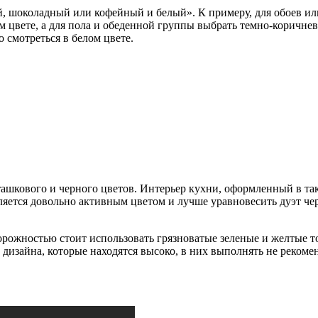
, шоколадный или кофейный и белый». К примеру, для обоев ил
цвете, а для пола и обеденной группы выбрать темно-коричневый
о смотреться в белом цвете.
сташкового и черного цветов. Интерьер кухни, оформленный в та
ляется довольно активным цветом и лучше уравновесить дуэт чер
орожностью стоит использовать грязноватые зеленые и желтые то
ы дизайна, которые находятся высоко, в них выполнять не реком