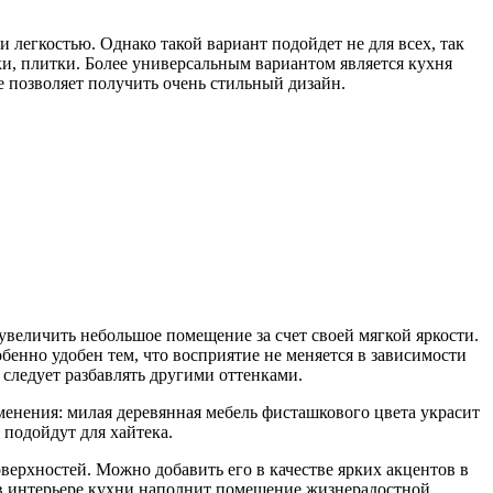
 легкостью. Однако такой вариант подойдет не для всех, так
ки, плитки. Более универсальным вариантом является кухня
 позволяет получить очень стильный дизайн.
увеличить небольшое помещение за счет своей мягкой яркости.
бенно удобен тем, что восприятие не меняется в зависимости
 следует разбавлять другими оттенками.
енения: милая деревянная мебель фисташкового цвета украсит
подойдут для хай­тека.
верхностей. Можно добавить его в качестве ярких акцентов в
т в интерьере кухни наполнит помещение жизнерадостной