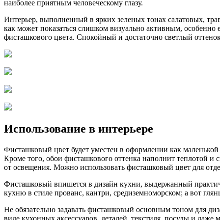
наиболее приятным человеческому глазу.
Интерьер, выполненный в ярких зеленых тонах­ салатовых, тра
как может показаться слишком визуально активным, особенно е
фисташкового цвета. Спокойный и достаточно светлый оттенок
Использование в интерьере
Фисташковый цвет будет уместен в оформлении как маленькой 
Кроме того, обои фисташкового оттенка наполнит теплотой и с
от освещения. Можно использовать фисташковый цвет для отдел
Фисташковый впишется в дизайн кухни, выдержанный практиче
кухню в стиле прованс, кантри, средиземноморском; а вот глян
Не обязательно задавать фисташковый основным тоном для диз
виде кухонных аксессуаров, деталей, текстиля, посуды и даж