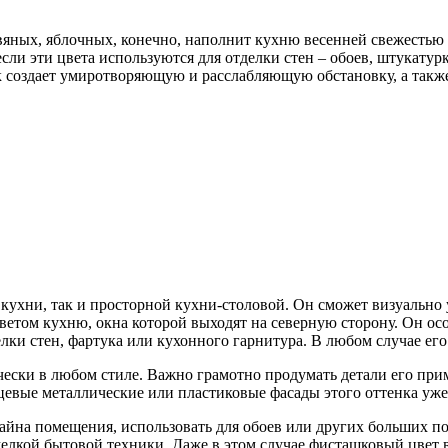
вяных, яблочных, конечно, наполнит кухню весенней свежестью и
сли эти цвета используются для отделки стен – обоев, штукатур
 создает умиротворяющую и расслабляющую обстановку, а также
кухни, так и просторной кухни-столовой. Он сможет визуально 
ветом кухню, окна которой выходят на северную сторону. Он осо
ки стен, фартука или кухонного гарнитура. В любом случае его
ски в любом стиле. Важно грамотно продумать детали его прим
цевые металлические или пластиковые фасады этого оттенка уже 
айна помещения, использовать для обоев или других больших по
е мелкой бытовой техники. Даже в этом случае фисташковый цве