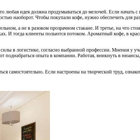
что любая идея должна продумываться до мелочей. Если начать 
остью наоборот. Чтобы покупали кофе, нужно обеспечить для ра
льном, а не в разовом прозрачном стакане. И третье, на что ст
тках. И тогда клиенты польются потоком. Ароматный кофе, в кра
ь силы в логистике, согласно выбранной профессии. Мнения у у
ют поднабраться опыта в компании. Работая, вникнуть в нюансы,
ься самостоятельно. Если настроены на творческий труд, ознако