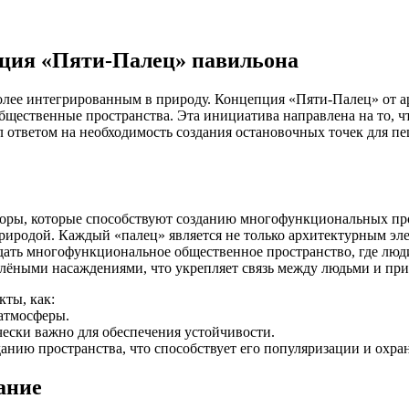
пция «Пяти-Палец» павильона
олее интегрированным в природу. Концепция «Пяти-Палец» от а
щественные пространства. Эта инициатива направлена на то, чт
л ответом на необходимость создания остановочных точек для 
ры, которые способствуют созданию многофункциональных прос
риродой. Каждый «палец» является не только архитектурным эле
ать многофункциональное общественное пространство, где люди 
лёными насаждениями, что укрепляет связь между людьми и при
кты, как:
 атмосферы.
ески важно для обеспечения устойчивости.
нию пространства, что способствует его популяризации и охран
ание