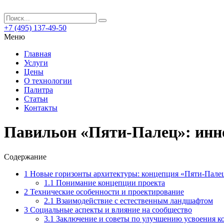
+7 (495) 137-49-50
Меню
Главная
Услуги
Цены
О технологии
Палитра
Статьи
Контакты
Павильон «Пяти-Палец»: инно
Содержание
1
Новые горизонты архитектуры: концепция «Пяти-Пале
1.1
Понимание концепции проекта
2
Технические особенности и проектирование
2.1
Взаимодействие с естественным ландшафтом
3
Социальные аспекты и влияние на сообщество
3.1
Заключение и советы по улучшению усвоения к