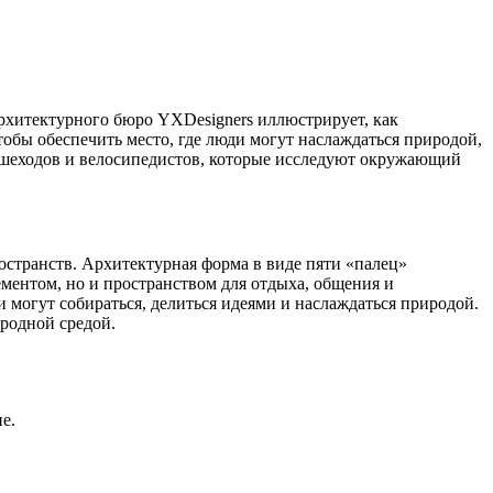
рхитектурного бюро YXDesigners иллюстрирует, как
обы обеспечить место, где люди могут наслаждаться природой,
пешеходов и велосипедистов, которые исследуют окружающий
транств. Архитектурная форма в виде пяти «палец»
ментом, но и пространством для отдыха, общения и
могут собираться, делиться идеями и наслаждаться природой.
родной средой.
е.