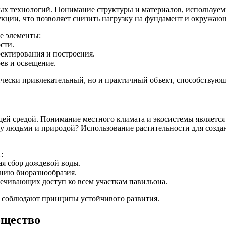
х технологий. Понимание структуры и материалов, используемы
рукции, что позволяет снизить нагрузку на фундамент и окружаю
е элементы:
сти.
ектирования и построения.
рев и освещение.
тически привлекательный, но и практичный объект, способству
ей средой. Понимание местного климата и экосистемы является
ду людьми и природой? Использование растительности для создан
:
ая сбор дождевой воды.
анию биоразнообразия.
ечивающих доступ ко всем участкам павильона.
и соблюдают принципы устойчивого развития.
бщество