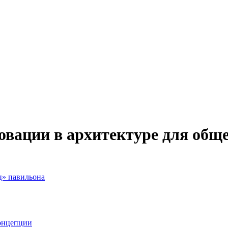
вации в архитектуре для общ
ц» павильона
онцепции