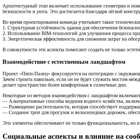
Архитектурный этап включает использование геометрии и новы
безопасности и уюта. Это достигается благодаря лёгкой конст
Во время проектирования команда учитывает такие технически
1. Структурная устойчивость здания для обеспечения безопасно
2. Использование BIM-технологий для улучшения процесса про
3. Энергетическая эффективность для снижения затрат на обог
В совокупности эти аспекты помогают создать не только эсте
Взаимодействие с естественным ландшафтом
Проект «Пяти-Палец» фокусируется на интеграции с окружающ
Зачем строить павильон, если он не будет служить мостом меж
делает пространство более комфортным в солнечные дни.
Некоторые из методов взаимодействия с ландшафтом включают
— Альтернативные способы ведения водного хозяйства, включ
— Размещение растительности, которая способствует поддерж
— Создание троп для прогулок и велосипедных дорожек, обесп
Эти элементы обеспечивают не только функциональность, но 
Социальные аспекты и влияние на соо