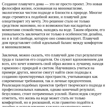
Создание плавучего дома — это не просто проект. Это новая
философия жизни, основанная на минимаглизме,
экологически чистом подходе и близости к природе. Многие
люди стремятся к подобной жизни, и плавучий дом
олицетворяет эту мечту. Это решение стало не только
средством экономии, но и возможностью насладиться
моментами спокойствия, находясь на воде. Таким образом, его
уникальность заключается не только в особенностях дизайна,
но и в той свободе, которую оно символизирует. Плавучий
дом представляет собой идеальный баланс между комфортом
и минимализмом.
Заключая, можно сказать, что плавучий дом стал результатом
труда и талантов его создателя. Он служит вдохновением для
всех, кто хочет изменить свой образ жизни к лучшему, находя
гармонию с природой и светом. Научившись учиться на
примере других, многие смогут найти свои подходы к
созданию проектируемых пространств, учитывающих как
современные требования, так и личные предпочтения.
Реализация подобных проектов требует творческого подхода и
профессиональных навыков, однако конечный результат,
безусловно, стоит потраченных усилий. Напоследок следует
отметить, что жизнь на воде может стать не только
комфортной, но и роскошной, если грамотно подойти к
дизайну и использованию каждого квадратного метра.