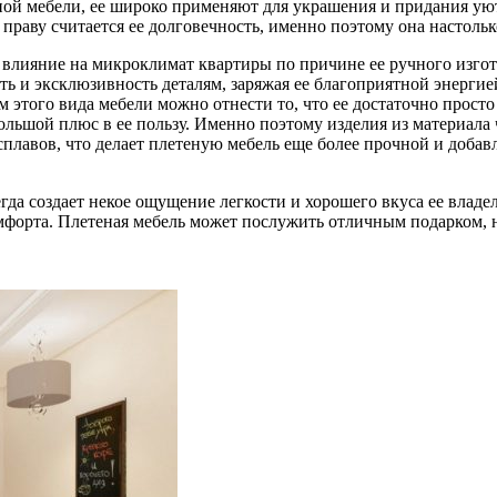
еной мебели, ее широко применяют для украшения и придания у
раву считается ее долговечность, именно поэтому она настольк
 влияние на микроклимат квартиры по причине ее ручного изгот
ь и эксклюзивность деталям, заряжая ее благоприятной энергие
этого вида мебели можно отнести то, что ее достаточно просто
ольшой плюс в ее пользу. Именно поэтому изделия из материала 
сплавов, что делает плетеную мебель еще более прочной и доб
гда создает некое ощущение легкости и хорошего вкуса ее владе
омфорта. Плетеная мебель может послужить отличным подарком, 