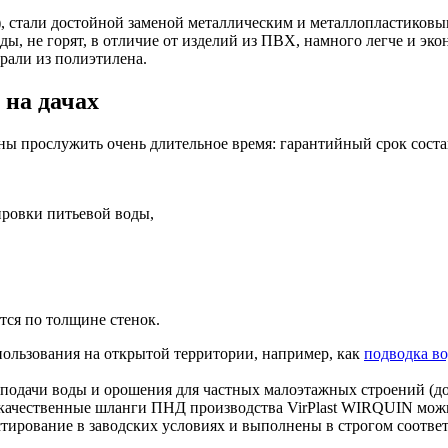
), стали достойной заменой металлическим и металлопластиков
ы, не горят, в отличие от изделий из ПВХ, намного легче и эк
рали из полиэтилена.
 на дачах
 прослужить очень длительное время: гарантийный срок составл
ировки питьевой воды,
тся по толщине стенок.
пользования на открытой территории, например, как
подводка в
подачи воды и орошения для частных малоэтажных строений (дом
е качественные шланги ПНД производства VirPlast WIRQUIN мо
стирование в заводских условиях и выполнены в строгом соотве