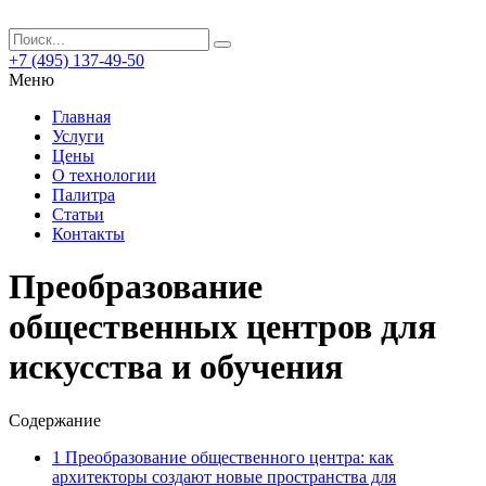
+7 (495) 137-49-50
Меню
Главная
Услуги
Цены
О технологии
Палитра
Статьи
Контакты
Преобразование
общественных центров для
искусства и обучения
Содержание
1
Преобразование общественного центра: как
архитекторы создают новые пространства для