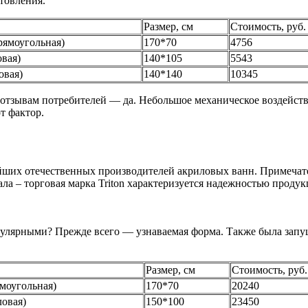
товления.
Размер, см
Стоимость, руб.
прямоугольная)
170*70
4756
овая)
140*105
5543
овая)
140*140
10345
о отзывам потребителей — да. Небольшое механическое воздейст
т фактор.
йших отечественных производителей акриловых ванн. Примечате
ла – торговая марка Triton характеризуется надежностью проду
пулярными? Прежде всего — узнаваемая форма. Также была запу
Размер, см
Стоимость, руб.
ямоугольная)
170*70
20240
ловая)
150*100
23450