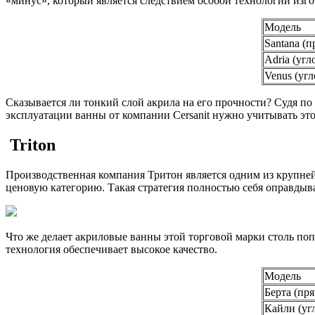
«минус», который является следствием особой технологии изго
Модель
Santana (
Adria (угл
Venus (угл
Сказывается ли тонкий слой акрила на его прочности? Судя п
эксплуатации ванны от компании Cersanit нужно учитывать это
Triton
Производственная компания Тритон является одним из крупне
ценовую категорию. Такая стратегия полностью себя оправдыва
Что же делает акриловые ванны этой торговой марки столь по
технология обеспечивает высокое качество.
Модель
Берта (пр
Кайли (уг