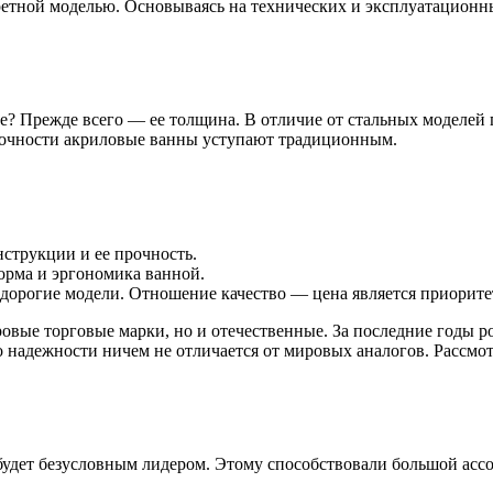
нкретной моделью. Основываясь на технических и эксплуатацион
е? Прежде всего — ее толщина. В отличие от стальных моделей
прочности акриловые ванны уступают традиционным.
нструкции и ее прочность.
орма и эргономика ванной.
 дорогие модели. Отношение качество — цена является приорите
ровые торговые марки, но и отечественные. За последние годы 
о надежности ничем не отличается от мировых аналогов. Рассмо
будет безусловным лидером. Этому способствовали большой ассо