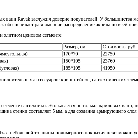
х ванн Ravak заслужил доверие покупателей. У большинства мо
вок обеспечивает равномерное распределение акрила по всей пов
и элитном ценовом сегменте:
Размер, см
Стоимость, руб.
рямоугольная)
170*70
22750
вая)
150*105
23760
(угловая)
185*105
41950
ополнительных аксессуаров: кронштейнов, сантехнических элеме
егменте сантехники. Это касается не только акриловых ванн, но 
лщина стенки составляет 5 мм, а для создания армирующего слоя
. Из-за небольшой толщины полимерного покрытия невозможно у