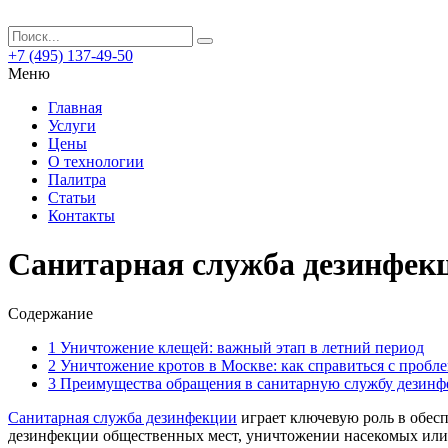
+7 (495) 137-49-50
Меню
Главная
Услуги
Цены
О технологии
Палитра
Статьи
Контакты
Санитарная служба дезинфекц
Содержание
1
Уничтожение клещей: важный этап в летний период
2
Уничтожение кротов в Москве: как справиться с пробл
3
Преимущества обращения в санитарную службу дезинф
Санитарная служба дезинфекции
играет ключевую роль в обесп
дезинфекции общественных мест, уничтожении насекомых или 