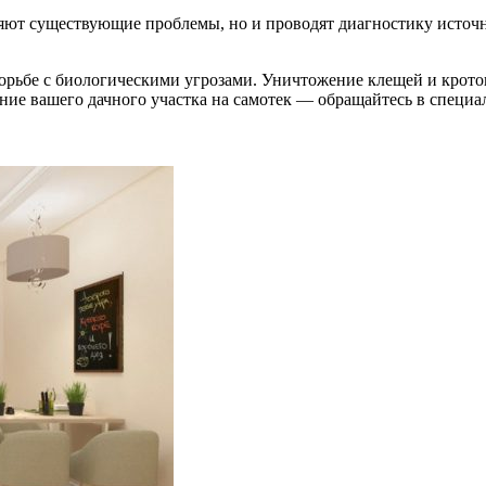
няют существующие проблемы, но и проводят диагностику источн
рьбе с биологическими угрозами. Уничтожение клещей и кротов
яние вашего дачного участка на самотек — обращайтесь в специ