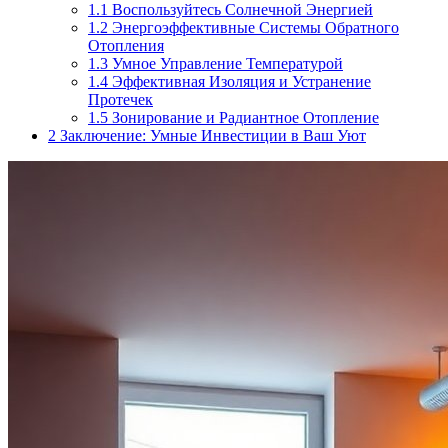
1.1
Воспользуйтесь Солнечной Энергией
1.2
Энергоэффективные Системы Обратного
Отопления
1.3
Умное Управление Температурой
1.4
Эффективная Изоляция и Устранение
Протечек
1.5
Зонирование и Радиантное Отопление
2
Заключение: Умные Инвестиции в Ваш Уют