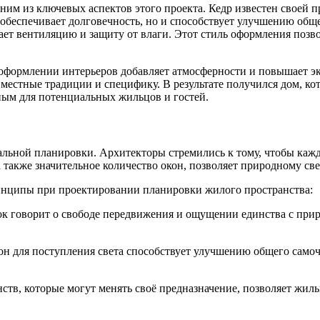
дним из ключевых аспектов этого проекта. Кедр известен своей
обеспечивает долговечность, но и способствует улучшению обще
ает вентиляцию и защиту от влаги. Этот стиль оформления позв
оформлении интерьеров добавляет атмосферности и повышает эко
местные традиции и специфику. В результате получился дом, ко
ьным для потенциальных жильцов и гостей.
льной планировки. Архитекторы стремились к тому, чтобы кажд
также значительное количество окон, позволяет природному свет
инципы при проектировании планировки жилого пространства:
к говорит о свободе передвижения и ощущении единства с прир
он для поступления света способствует улучшению общего само
в, которые могут менять своё предназначение, позволяет жильц