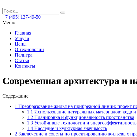
+7 (495) 137-49-50
Меню
Главная
Услуги
Цены
О технологии
Палитра
Статьи
Контакты
Современная архитектура и н
Содержание
1
Преобразование жилья на прибрежной линии: проект по
1.1
Использование натуральных материалов: кедр и 
1.2
Планировка и функциональность пространства
1.3
Устойчивые технологии и энергоэффективность
1.4
Наследие и культурная значимость
2
Заключение и советы по проектированию жильевых пр