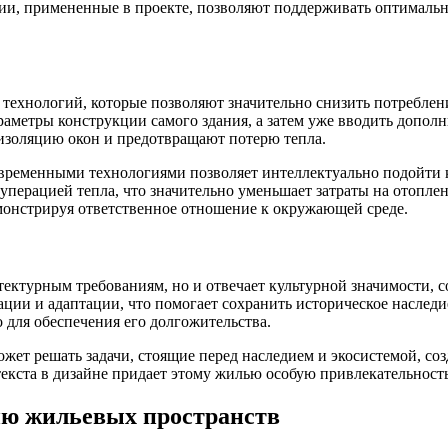
ии, примененные в проекте, позволяют поддерживать оптимальн
 технологий, которые позволяют значительно снизить потребле
раметры конструкции самого здания, а затем уже вводить допол
изоляцию окон и предотвращают потерю тепла.
ременными технологиями позволяет интеллектуально подойти к 
перацией тепла, что значительно уменьшает затраты на отоплен
монстрируя ответственное отношение к окружающей среде.
тектурным требованиям, но и отвечает культурной значимости, с
ии и адаптации, что помогает сохранить историческое наследие
 для обеспечения его долгожительства.
жет решать задачи, стоящие перед наследием и экосистемой, соз
екста в дизайне придает этому жилью особую привлекательность
ию жильевых пространств