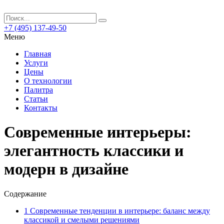
+7 (495) 137-49-50
Меню
Главная
Услуги
Цены
О технологии
Палитра
Статьи
Контакты
Современные интерьеры:
элегантность классики и
модерн в дизайне
Содержание
1
Современные тенденции в интерьере: баланс между
классикой и смелыми решениями