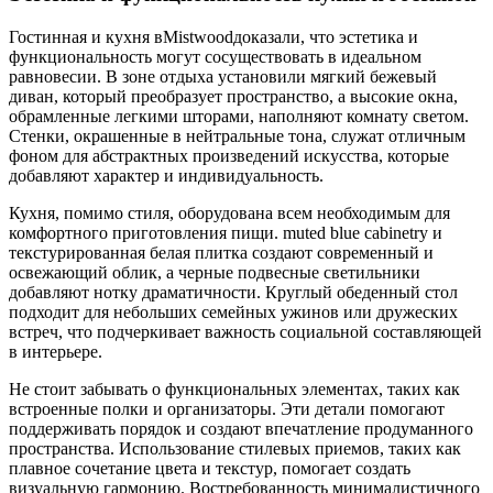
Гостинная и кухня вMistwoodдоказали, что эстетика и
функциональность могут сосуществовать в идеальном
равновесии. В зоне отдыха установили мягкий бежевый
диван, который преобразует пространство, а высокие окна,
обрамленные легкими шторами, наполняют комнату светом.
Стенки, окрашенные в нейтральные тона, служат отличным
фоном для абстрактных произведений искусства, которые
добавляют характер и индивидуальность.
Кухня, помимо стиля, оборудована всем необходимым для
комфортного приготовления пищи. muted blue cabinetry и
текстурированная белая плитка создают современный и
освежающий облик, а черные подвесные светильники
добавляют нотку драматичности. Круглый обеденный стол
подходит для небольших семейных ужинов или дружеских
встреч, что подчеркивает важность социальной составляющей
в интерьере.
Не стоит забывать о функциональных элементах, таких как
встроенные полки и организаторы. Эти детали помогают
поддерживать порядок и создают впечатление продуманного
пространства. Использование стилевых приемов, таких как
плавное сочетание цвета и текстур, помогает создать
визуальную гармонию. Востребованность минималистичного