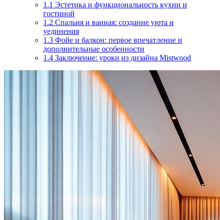
1.1
Эстетика и функциональность кухни и
гостиной
1.2
Спальня и ванная: создание уюта и
уединения
1.3
Фойе и балкон: первое впечатление и
дополнительные особенности
1.4
Заключение: уроки из дизайна Mistwood