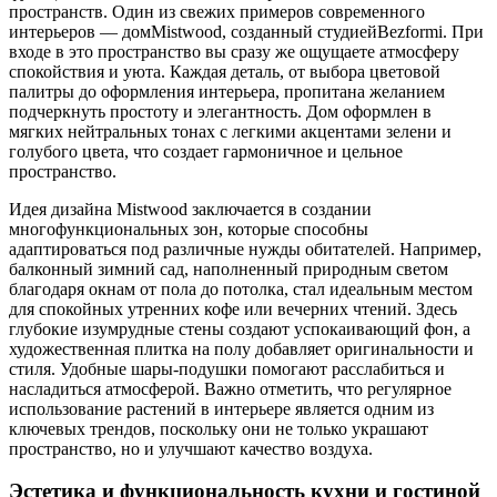
пространств. Один из свежих примеров современного
интерьеров — домMistwood, созданный студиейBezformi. При
входе в это пространство вы сразу же ощущаете атмосферу
спокойствия и уюта. Каждая деталь, от выбора цветовой
палитры до оформления интерьера, пропитана желанием
подчеркнуть простоту и элегантность. Дом оформлен в
мягких нейтральных тонах с легкими акцентами зелени и
голубого цвета, что создает гармоничное и цельное
пространство.
Идея дизайна Mistwood заключается в создании
многофункциональных зон, которые способны
адаптироваться под различные нужды обитателей. Например,
балконный зимний сад, наполненный природным светом
благодаря окнам от пола до потолка, стал идеальным местом
для спокойных утренних кофе или вечерних чтений. Здесь
глубокие изумрудные стены создают успокаивающий фон, а
художественная плитка на полу добавляет оригинальности и
стиля. Удобные шары-подушки помогают расслабиться и
насладиться атмосферой. Важно отметить, что регулярное
использование растений в интерьере является одним из
ключевых трендов, поскольку они не только украшают
пространство, но и улучшают качество воздуха.
Эстетика и функциональность кухни и гостиной