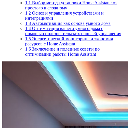
1.1
Выбор метода установки Home Assistant: от
простого к сложному
1.2
Основы управления устройствами и
интеграциями
1.3
Автоматизация как основа умного дома
1.4
Оптимизация вашего умного дома с
помощью пользовательских панелей управления
1.5
Энергетический мониторинг и экономия
ресурсов с Home Assistant
1.6
Заключение и полезные советы по
оптимизации работы Home Assistant