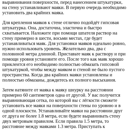
выравнивания поверхности, перед нанесением штукатурки,
на стену устанавливают маяки. В первую очередь необходимо
установить два крайних маяка.
Для крепления маяков к стене отлично подойдёт гипсовая
штукатурка. Она, достаточна, эластична и быстро
схватывается. Наложите при помощи шпателя раствор на
стену примерно в шести, восьми местах, где будет
устанавливаться маяк. Для установки маяков идеально ровно,
нужно использовать уровень. Желательно два, два с
половиной метра длинной. Приставьте маяк к раствору и при
помощи уровня установите его. После того как маяк хорошо
приклеится его необходимо полностью обмазать гипсовой
штукатуркой, чтобы между маяком и стеной не было пустого
пространства. Когда два крайних маяки установлены и
полностью обмазаны, дождитесь их полного высыхания.
Затем натяните от маяка к маяку шнурку на расстоянии
примерно 60 сантиметров одна от другой. У вас получится
выравнивающая сетка, по которой вы с лёгкости сможете
установить все маяки на поверхности стены по уровню и в
одной плоскости. Устанавливайте маяки на расстоянии друг
от друга не более 1.8 метра, если будете выравнивать стену
двух метровым правилом. Если правила 1.5 метра, то
расстояние между маяками 1.3 метра. Приступать к