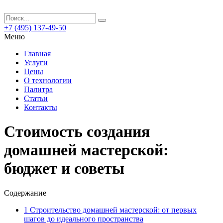
+7 (495) 137-49-50
Меню
Главная
Услуги
Цены
О технологии
Палитра
Статьи
Контакты
Стоимость создания
домашней мастерской:
бюджет и советы
Содержание
1
Строительство домашней мастерской: от первых
шагов до идеального пространства