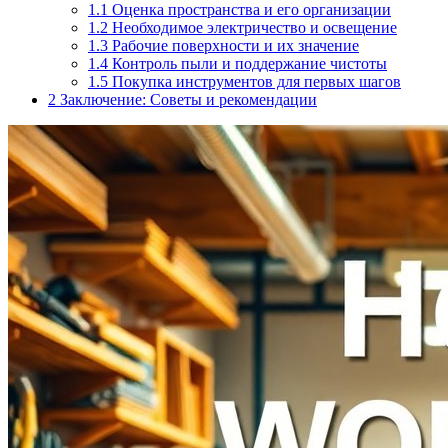
1.1
Оценка пространства и его организации
1.2
Необходимое электричество и освещение
1.3
Рабочие поверхности и их значение
1.4
Контроль пыли и поддержание чистоты
1.5
Покупка инструментов для первых шагов
2
Заключение: Советы и рекомендации