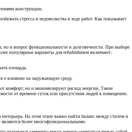
дениями конструкции.
бежать стресса и недовольства в ходе работ. Как показывает
ca, но и вопрос функциональности и долговечности. При выборе
более популярные варианты для refurbishment включают:
вать площадь.
ся о влиянии на окружающую среду.
ют комфорт, но и минимизируют расход энергии. Такие
имости от времени суток или присутствия людей в помещении.
 интерьера. На этом этапе важно найти баланс между стилем и
 и являются более многофункциональными.
то отдельные элементы могут хорошо сочетаться между собой,