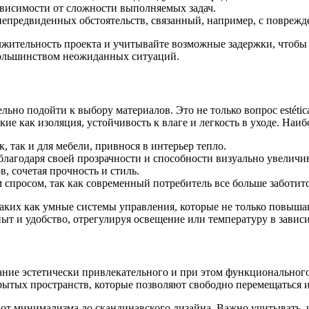
ависимости от сложности выполняемых задач.
непредвиденных обстоятельств, связанный, например, с повреж
ительность проекта и учитывайте возможные задержки, чтобы из
большинством неожиданных ситуаций.
льно подойти к выбору материалов. Это не только вопрос estéti
кие как изоляция, устойчивость к влаге и легкость в уходе. Наи
, так и для мебели, привнося в интерьер тепло.
 благодаря своей прозрачности и способности визуально увеличи
, сочетая прочность и стиль.
 спросом, так как современный потребитель все больше заботит
аких как умные системы управления, которые не только повыша
т и удобство, отрегулируя освещение или температуру в завис
дание эстетически привлекательного и при этом функционального
крытых пространств, которые позволяют свободно перемещаться
от минимализма до скандинавского дизайна. Важно учитывать, ч