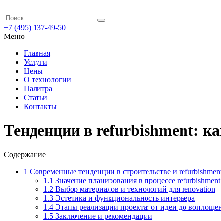
+7 (495) 137-49-50
Меню
Главная
Услуги
Цены
О технологии
Палитра
Статьи
Контакты
Тенденции в refurbishment: к
Содержание
1
Современные тенденции в строительстве и refurbishmen
1.1
Значение планирования в процессе refurbishment
1.2
Выбор материалов и технологий для renovation
1.3
Эстетика и функциональность интерьера
1.4
Этапы реализации проекта: от идеи до воплоще
1.5
Заключение и рекомендации