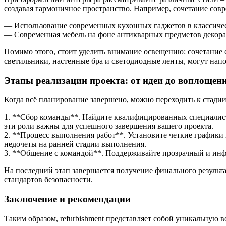
создавая гармоничное пространство. Например, сочетание сов
— Использование современных кухонных гаджетов в классичес
— Современная мебель на фоне антикварных предметов декора
Помимо этого, стоит уделить внимание освещению: сочетание е
светильники, настенные бра и светодиодные ленты, могут нап
Этапы реализации проекта: от идеи до воплощен
Когда всё планирование завершено, можно переходить к стадии
1. **Сбор команды**. Найдите квалифицированных специалисто
эти роли важны для успешного завершения вашего проекта.
2. **Процесс выполнения работ**. Установите четкие графики
недочеты на ранней стадии выполнения.
3. **Общение с командой**. Поддерживайте прозрачный и ин
На последний этап завершается получение финального результ
стандартов безопасности.
Заключение и рекомендации
Таким образом, refurbishment представляет собой уникальную