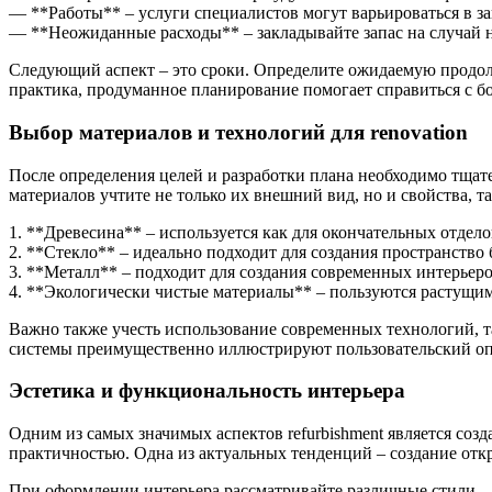
— **Работы** – услуги специалистов могут варьироваться в з
— **Неожиданные расходы** – закладывайте запас на случай 
Следующий аспект – это сроки. Определите ожидаемую продолж
практика, продуманное планирование помогает справиться с 
Выбор материалов и технологий для renovation
После определения целей и разработки плана необходимо тщате
материалов учтите не только их внешний вид, но и свойства, та
1. **Древесина** – используется как для окончательных отделок
2. **Стекло** – идеально подходит для создания пространство
3. **Металл** – подходит для создания современных интерьеров
4. **Экологически чистые материалы** – пользуются растущим
Важно также учесть использование современных технологий, т
системы преимущественно иллюстрируют пользовательский опы
Эстетика и функциональность интерьера
Одним из самых значимых аспектов refurbishment является соз
практичностью. Одна из актуальных тенденций – создание от
При оформлении интерьера рассматривайте различные стили – 