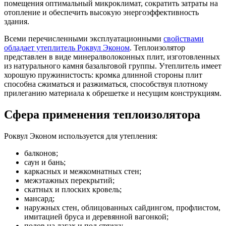
помещения оптимальный микроклимат, сократить затраты на
отопление и обеспечить высокую энергоэффективность
здания.
Всеми перечисленными эксплуатационными
свойствами
обладает утеплитель Роквул Эконом
. Теплоизолятор
представлен в виде минералволоконных плит, изготовленных
из натурального камня базальтовой группы. Утеплитель имеет
хорошую пружинистость: кромка длинной стороны плит
способна сжиматься и разжиматься, способствуя плотному
прилеганию материала к обрешетке и несущим конструкциям.
Сфера применения теплоизолятора
Роквул Эконом используется для утепления:
балконов;
саун и бань;
каркасных и межкомнатных стен;
межэтажных перекрытий;
скатных и плоских кровель;
мансард;
наружных стен, облицованных сайдингом, профлистом,
имитацией бруса и деревянной вагонкой;
полов на лагах и под стяжку.