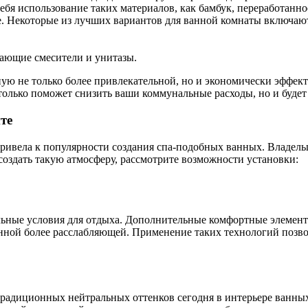
ебя использование таких материалов, как бамбук, переработанно
ре. Некоторые из лучших вариантов для ванной комнаты включаю
гающие смесители и унитазы.
ную не только более привлекательной, но и экономически эффе
 только поможет снизить ваши коммунальные расходы, но и буде
те
привела к популярности создания спа-подобных ванных. Владель
оздать такую атмосферу, рассмотрите возможности установки:
альные условия для отдыха. Дополнительные комфортные элемент
ной более расслабляющей. Применение таких технологий позволя
традиционных нейтральных оттенков сегодня в интерьере ванных 