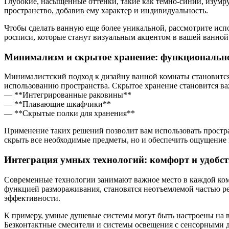
Глубокие, насыщенные оттенки, такие как тёмно-синий, изумр
пространство, добавив ему характер и индивидуальность.
Чтобы сделать ванную еще более уникальной, рассмотрите исп
росписи, которые станут визуальным акцентом в вашей ванной
Минимализм и скрытое хранение: функционально
Минималистский подход к дизайну ванной комнаты становится
использованию пространства. Скрытое хранение становится ва
— **Интегрированные раковины**
— **Плавающие шкафчики**
— **Скрытые полки для хранения**
Применение таких решений позволит вам использовать простра
скрыть все необходимые предметы, но и обеспечить ощущение 
Интеграция умных технологий: комфорт и удобст
Современные технологии занимают важное место в каждой комн
функцией размораживания, становятся неотъемлемой частью р
эффективности.
К примеру, умные душевые системы могут быть настроены на 
Безконтактные смесители и системы освещения с сенсорными д