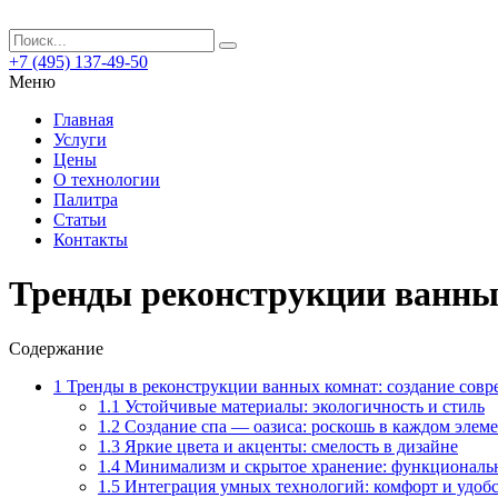
+7 (495) 137-49-50
Меню
Главная
Услуги
Цены
О технологии
Палитра
Статьи
Контакты
Тренды реконструкции ванных
Содержание
1
Тренды в реконструкции ванных комнат: создание совр
1.1
Устойчивые материалы: экологичность и стиль
1.2
Создание спа — оазиса: роскошь в каждом элем
1.3
Яркие цвета и акценты: смелость в дизайне
1.4
Минимализм и скрытое хранение: функциональн
1.5
Интеграция умных технологий: комфорт и удоб