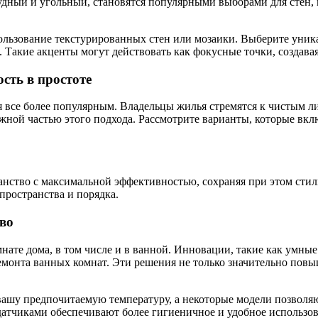
удный и угольный, становятся популярными выборами для стен, 
ользование текстурированных стен или мозаики. Выберите уника
. Такие акценты могут действовать как фокусные точки, созда
сть в простоте
 все более популярным. Владельцы жилья стремятся к чистым 
жной частью этого подхода. Рассмотрите варианты, которые вкл
нство с максимальной эффективностью, сохраняя при этом стил
пространства и порядка.
во
ате дома, в том числе и в ванной. Инновации, такие как умные
емонта ванных комнат. Эти решения не только значительно пов
вашу предпочитаемую температуру, а некоторые модели позвол
атчиками обеспечивают более гигиеничное и удобное использова