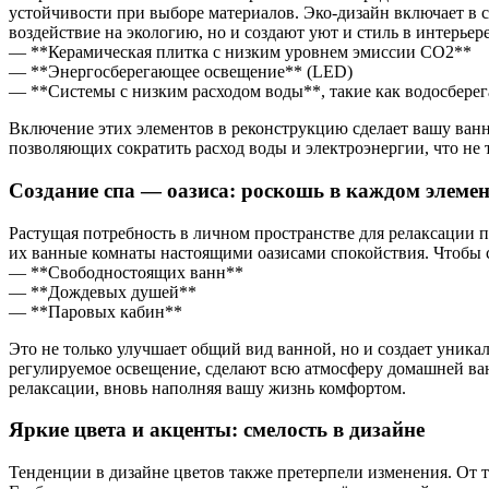
устойчивости при выборе материалов. Эко-дизайн включает в с
воздействие на экологию, но и создают уют и стиль в интерье
— **Керамическая плитка с низким уровнем эмиссии CО2**
— **Энергосберегающее освещение** (LED)
— **Системы с низким расходом воды**, такие как водосбере
Включение этих элементов в реконструкцию сделает вашу ван
позволяющих сократить расход воды и электроэнергии, что не
Создание спа — оазиса: роскошь в каждом элемен
Растущая потребность в личном пространстве для релаксации 
их ванные комнаты настоящими оазисами спокойствия. Чтобы с
— **Свободностоящих ванн**
— **Дождевых душей**
— **Паровых кабин**
Это не только улучшает общий вид ванной, но и создает уник
регулируемое освещение, сделают всю атмосферу домашней ван
релаксации, вновь наполняя вашу жизнь комфортом.
Яркие цвета и акценты: смелость в дизайне
Тенденции в дизайне цветов также претерпели изменения. От 