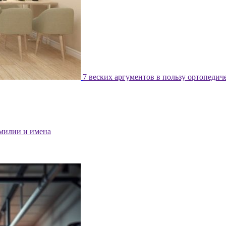
7 веских аргументов в пользу ортопедич
милии и имена