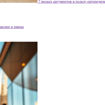
7 веских аргументов в пользу ортопедич
милии и имена