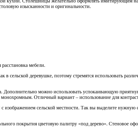
лкой кухни. Столешницы желательно оформлять имитирующим на
столовую изысканности и оригинальности.
 расстановка мебели.
как в сельской деревушке, поэтому стремятся использовать разл
на. Дополнительно можно использовать успокаивающую приятну
ь монохромным. Отличный вариант – использование для контраст
ну с изображением сельской местности. Так вы выделите нужную с
ольного покрытия цветовую палитру «под дерево». Стеновое офо