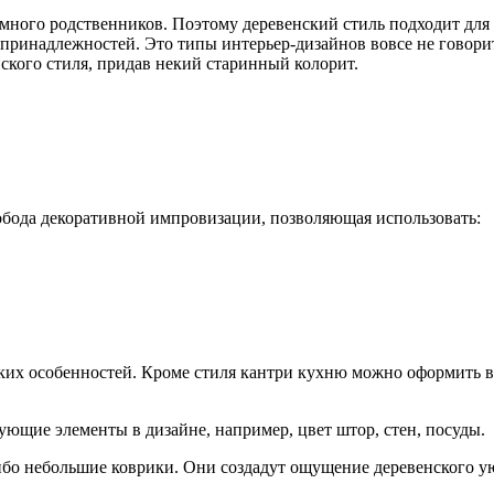
много родственников. Поэтому деревенский стиль подходит дл
ринадлежностей. Это типы интерьер-дизайнов вовсе не говорит 
кого стиля, придав некий старинный колорит.
вобода декоративной импровизации, позволяющая использовать:
ких особенностей. Кроме стиля кантри кухню можно оформить в
ющие элементы в дизайне, например, цвет штор, стен, посуды.
ибо небольшие коврики. Они создадут ощущение деревенского у