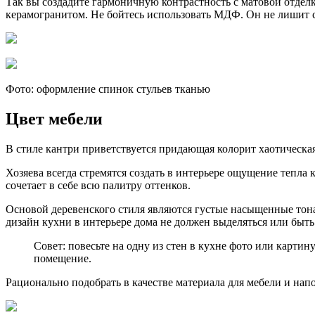
Так вы создадите гармоничную контрастность с матовой отде
керамогранитом. Не бойтесь использовать МДФ. Он не лишит 
Фото: оформление спинок стульев тканью
Цвет мебели
В стиле кантри приветствуется придающая колорит хаотическая
Хозяева всегда стремятся создать в интерьере ощущение тепла 
сочетает в себе всю палитру оттенков.
Основой деревенского стиля являются густые насыщенные то
дизайн кухни в интерьере дома не должен выделяться или быт
Совет: повесьте на одну из стен в кухне фото или карти
помещение.
Рационально подобрать в качестве материала для мебели и нап