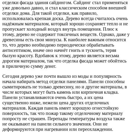
отделки фасада здания сайдингом. Сайдинг стал применяться
уже довольно давно, и стал классическим способом внешней
отделки дома. Для такой отделки, как правило,
использовалась крепкая доска. Дерево всегда считалось очень
надёжным материалом, который хорошо сохраняет тепло и не
пропускает холодный воздух внутрь помещения. Плюс к
этому, дерево не содержит токсичных веществ. Однако, даже у
древесины есть свои минусы. К наиболее важным относится
то, что дерево необходимо периодически обрабатывать
антисептиком, иначе оно начнёт гнить и тускнеть, теряя
былую красоту. Вдобавок к этому, дерево является весьма
дорогим материалом, так что отделка фасада может обойтись
в приличную сумму денег.
Сегодня дерево уже почти вышло из моды и популярность
начала набирать метод отделки панелями. Панели способны
сымитировать не только древесину, но и другие материалы, в
числе которых могут быть камень или кирпичная кладка.
Панели устанавливаются очень быстро, а их цена
существенно ниже, нежели цена других отделочных
материалов. Каждая панель имеет хорошую огнестойкую
поверхность, так что пожар такому отделочному материалу
попросту не страшен. Перепады температуры воздуха также
не оказывают на панели сильного значения. Они не
деформируются при нагревании или переохлаждении.