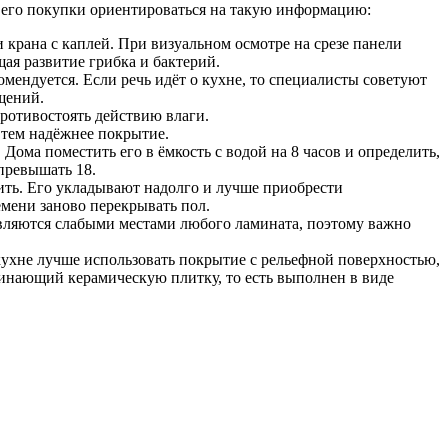
я его покупки ориентироваться на такую информацию:
и крана с каплей. При визуальном осмотре на срезе панели
ая развитие грибка и бактерий.
мендуется. Если речь идёт о кухне, то специалисты советуют
ещений.
ротивостоять действию влаги.
 тем надёжнее покрытие.
Дома поместить его в ёмкость с водой на 8 часов и определить,
 превышать 18.
мить. Его укладывают надолго и лучше приобрести
емени заново перекрывать пол.
вляются слабыми местами любого ламината, поэтому важно
кухне лучше использовать покрытие с рельефной поверхностью,
минающий керамическую плитку, то есть выполнен в виде