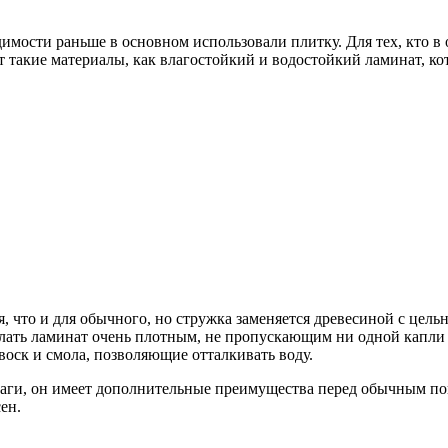
ости раньше в основном использовали плитку. Для тех, кто в 
 такие материалы, как влагостойкий и водостойкий ламинат, кот
я, что и для обычного, но стружка заменяется древесиной с цел
лать ламинат очень плотным, не пропускающим ни одной капли 
воск и смола, позволяющие отталкивать воду.
лаги, он имеет дополнительные преимущества перед обычным по
ен.