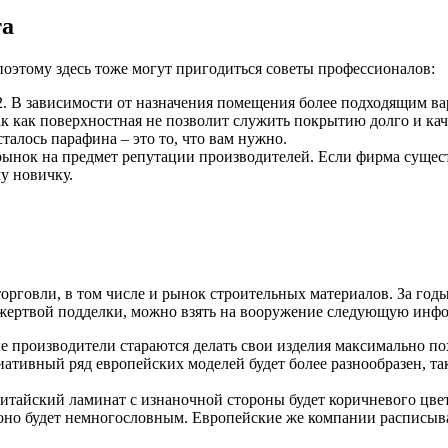
та
поэтому здесь тоже могут пригодиться советы профессионалов:
. В зависимости от назначения помещения более подходящим ва
как поверхностная не позволит служить покрытию долго и каче
талось парафина – это то, что вам нужно.
ынок на предмет репутации производителей. Если фирма существ
му новичку.
орговли, в том числе и рынок строительных материалов. За год
ь жертвой подделки, можно взять на вооружение следующую инф
 производители стараются делать свои изделия максимально пох
ативный ряд европейских моделей будет более разнообразен, так
итайский ламинат с изнаночной стороны будет коричневого цвет
 оно будет немногословным. Европейские же компании расписыв