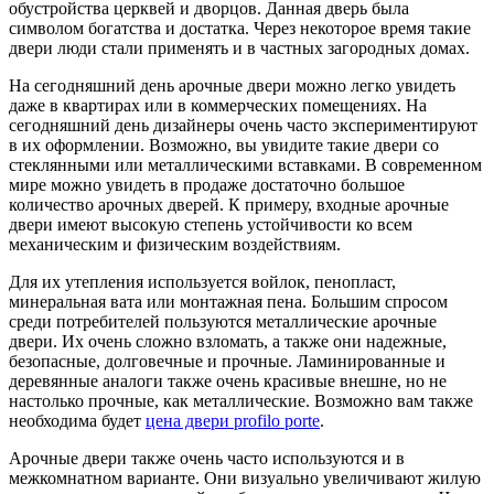
обустройства церквей и дворцов. Данная дверь была
символом богатства и достатка. Через некоторое время такие
двери люди стали применять и в частных загородных домах.
На сегодняшний день арочные двери можно легко увидеть
даже в квартирах или в коммерческих помещениях. На
сегодняшний день дизайнеры очень часто экспериментируют
в их оформлении. Возможно, вы увидите такие двери со
стеклянными или металлическими вставками. В современном
мире можно увидеть в продаже достаточно большое
количество арочных дверей. К примеру, входные арочные
двери имеют высокую степень устойчивости ко всем
механическим и физическим воздействиям.
Для их утепления используется войлок, пенопласт,
минеральная вата или монтажная пена. Большим спросом
среди потребителей пользуются металлические арочные
двери. Их очень сложно взломать, а также они надежные,
безопасные, долговечные и прочные. Ламинированные и
деревянные аналоги также очень красивые внешне, но не
настолько прочные, как металлические. Возможно вам также
необходима будет
цена двери profilo porte
.
Арочные двери также очень часто используются и в
межкомнатном варианте. Они визуально увеличивают жилую