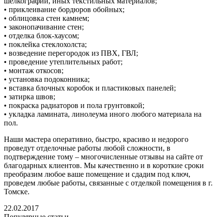
шелкографии, иных текстильных материалов;
• приклеивание бордюров обойных;
• облицовка стен камнем;
• законопачивание стен;
• отделка блок-хаусом;
• поклейка стеклохолста;
• возведение перегородок из ПВХ, ГВЛ;
• проведение утеплительных работ;
• монтаж откосов;
• установка подоконника;
• вставка блочных коробок и пластиковых панелей;
• затирка швов;
• покраска радиаторов и пола грунтовкой;
• укладка ламината, линолеума иного любого материала на
пол.
Наши мастера оперативно, быстро, красиво и недорого
проведут отделочные работы любой сложности, в
подтверждение тому – многочисленные отзывы на сайте от
благодарных клиентов. Мы качественно и в короткие сроки
преобразим любое ваше помещение и сдадим под ключ,
проведем любые работы, связанные с отделкой помещения в г.
Томске.
22.02.2017
Популярные статьи