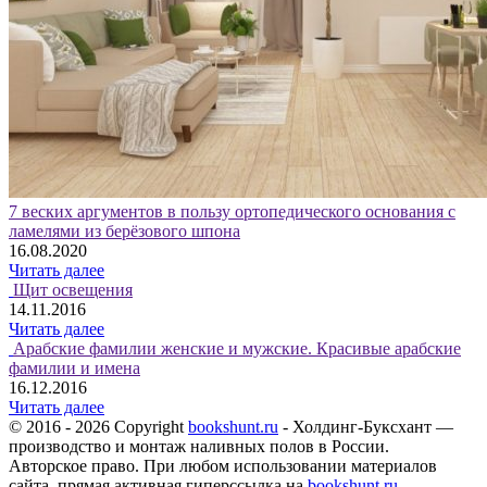
7 веских аргументов в пользу ортопедического основания с
ламелями из берёзового шпона
16.08.2020
Читать далее
Щит освещения
14.11.2016
Читать далее
Арабские фамилии женские и мужские. Красивые арабские
фамилии и имена
16.12.2016
Читать далее
© 2016 - 2026 Copyright
bookshunt.ru
- Холдинг-Буксхант —
производство и монтаж наливных полов в России.
Авторское право. При любом использовании материалов
сайта, прямая активная гиперссылка на
bookshunt.ru