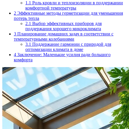
1.1
Роль кровли и теплоизоляции в поддержании
комфортной температуры
2
Эффективные методы герметизации для уменьшения
потерь тепла
2.1
Выбор эффективных приборов для
поддержания хорошего микроклимата
3
Планирование домашних задач в соответствии с
температурными колебаниями
3.1
Поддержание гармонии с природой для
оптимизации климата в доме
4
Заключение: Маленькие усилия ради большого
комфорта