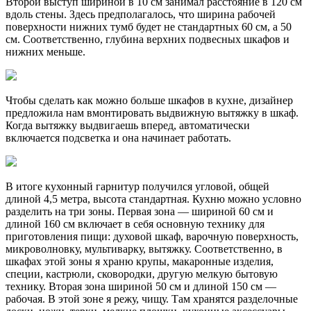
Второй выступ шириной в 10 см занимал расстояние в 120 см
вдоль стены. Здесь предполагалось, что ширина рабочей
поверхности нижних тумб будет не стандартных 60 см, а 50
см. Соответственно, глубина верхних подвесных шкафов и
нижних меньше.
Чтобы сделать как можно больше шкафов в кухне, дизайнер
предложила нам вмонтировать выдвижную вытяжку в шкаф.
Когда вытяжку выдвигаешь вперед, автоматически
включается подсветка и она начинает работать.
В итоге кухонный гарнитур получился угловой, общей
длиной 4,5 метра, высота стандартная. Кухню можно условно
разделить на три зоны. Первая зона — шириной 60 см и
длиной 160 см включает в себя основную технику для
приготовления пищи: духовой шкаф, варочную поверхность,
микроволновку, мультиварку, вытяжку. Соответственно, в
шкафах этой зоны я храню крупы, макаронные изделия,
специи, кастрюли, сковородки, другую мелкую бытовую
технику. Вторая зона шириной 50 см и длиной 150 см —
рабочая. В этой зоне я режу, чищу. Там хранятся разделочные