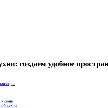
хни: создаем удобное простра
ализации
 кухонь
ной кухни