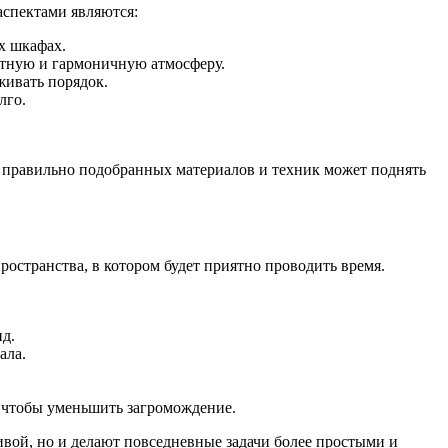
аспектами являются:
х шкафах.
уютную и гармоничную атмосферу.
живать порядок.
лго.
р правильно подобранных материалов и техник может поднять
странства, в котором будет приятно проводить время.
д.
ала.
 чтобы уменьшить загромождение.
вой, но и делают повседневные задачи более простыми и