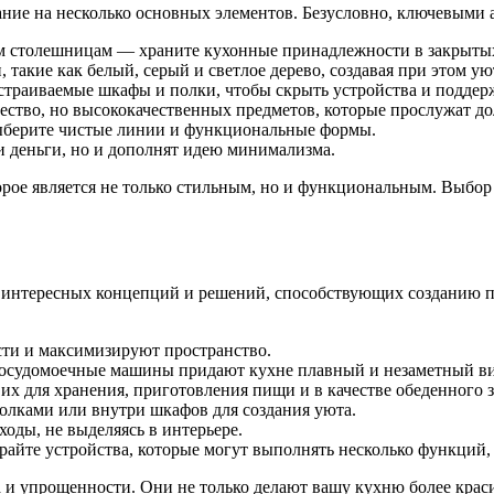
ние на несколько основных элементов. Безусловно, ключевыми 
ым столешницам — храните кухонные принадлежности в закрыты
, такие как белый, серый и светлое дерево, создавая при этом 
страиваемые шкафы и полки, чтобы скрыть устройства и поддер
ество, но высококачественных предметов, которые прослужат до
выберите чистые линии и функциональные формы.
и деньги, но и дополнят идею минимализма.
орое является не только стильным, но и функциональным. Выбо
нтересных концепций и решений, способствующих созданию про
ти и максимизируют пространство.
осудомоечные машины придают кухне плавный и незаметный ви
х для хранения, приготовления пищи и в качестве обеденного з
полками или внутри шкафов для создания уюта.
оды, не выделяясь в интерьере.
айте устройства, которые могут выполнять несколько функций,
 и упрощенности. Они не только делают вашу кухню более краси