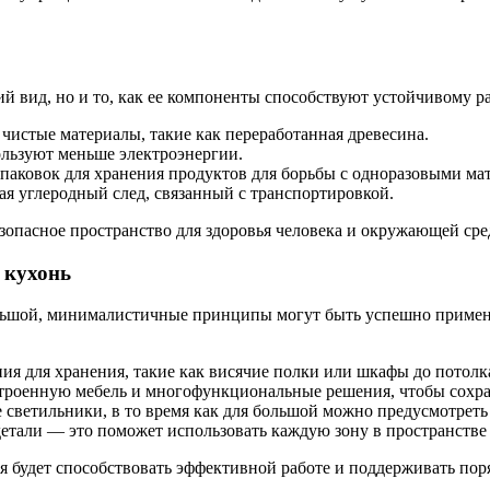
й вид, но и то, как ее компоненты способствуют устойчивому р
чистые материалы, такие как переработанная древесина.
ользуют меньше электроэнергии.
упаковок для хранения продуктов для борьбы с одноразовыми ма
я углеродный след, связанный с транспортировкой.
зопасное пространство для здоровья человека и окружающей сре
 кухонь
большой, минималистичные принципы могут быть успешно примен
я для хранения, такие как висячие полки или шкафы до потолк
строенную мебель и многофункциональные решения, чтобы сохра
ветильники, в то время как для большой можно предусмотреть б
етали — это поможет использовать каждую зону в пространстве
я будет способствовать эффективной работе и поддерживать пор