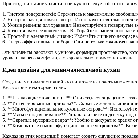
При создании минималистичной кухни следует обратить внима
1. Чистота поверхностей: Стремитесь к максимально свободн
2. Нейтральная цветовая палитра: Используйте светлые оттенки
3. Умные решения для хранения: Инвестируйте в повернутые в
4. Качество важнее количества: Выбирайте ограниченное колич
5. Простой и элегантный дизайн: Избегайте лишнего декора; 
6. Энергоэффективные приборы: Они не только сэкономят ваш
Эти элементы работают в унисон, формируя пространство, кот
уровень вашего комфорта, а следовательно, и качество жизни.
Идеи дизайна для минималистичной кухни
Создание минималистичной кухни может включать множество и
Рассмотрим некоторые из них:
1. **Плавающие столешницы**: Они создают ощущение легкос
2. **Интегрированные приборы**: Скрытые холодильники и п
3. **Многофункциональные кухонные острова**: Используйте и
4. **Мягкое подсвечивание**: Устанавливайте подсветку под 
5. **Скрытые мусорные ведра**: Удобно и аккуратно хранят отх
6. **Компактные и многофункциональные устройства**: Выбир
Каждая из этих концепций помогает создать ощущение порядка