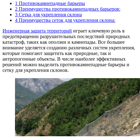
1
Противокамнепадные барьеры
2
Преимущества противокамнепадных барьеров:
3
Сетка для укрепления склона
4
Преимущества сеток для укрепления склона:
Инженерная защита территорий
играет ключевую роль в
предотвращении разрушительных последствий природных
катастроф, таких как оползни и камнепады. Все большее
внимание уделяется созданию различных систем укрепления,
которые помогают защитить как природные, так и
антропогенные объекты. В числе наиболее эффективных
решений можно выделить противокамнепадные барьеры и
сетку для укрепления склонов.