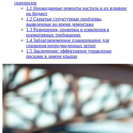
сюрпризов
1.1
Неожиданные ремонты настила и их влияние
на бюджет
1.2
Скрытые структурные проблемы,
выявленные во время демонтажа
1.3
Разрешения, проверки и изменения в
нормативных требованиях
1.4
Заблаговременное планирование для
снижения непредвиденных затрат
1.5
Заключение: эффективное управление
рисками в замене крыши