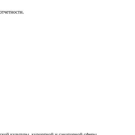
отчетности.
ской культуры, курортной и санаторной сферы.