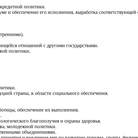
 кредитной политики.
уме и обеспечение его исполнения, выработка соответствующей 
тренними).
ающейся отношений с другими государствами.
овой политики.
литики.
цией страны, в области социального обеспечения.
ботицы, обеспечение их выполнения.
.
ологического благополучия и охраны здоровья.
тва, молодежной политики.
ственными объединениями.
принятия и внедрение мер по развитию туризма, спорта, физиче