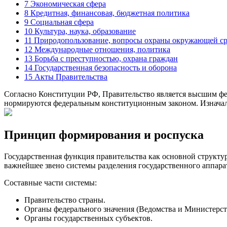
7
Экономическая сфера
8
Кредитная, финансовая, бюджетная политика
9
Социальная сфера
10
Культура, наука, образование
11
Природопользование, вопросы охраны окружающей с
12
Международные отношения, политика
13
Борьба с преступностью, охрана граждан
14
Государственная безопасность и оборона
15
Акты Правительства
Согласно Конституции РФ, Правительство является высшим фед
нормируются федеральным конституционным законом. Изначаль
Принцип формирования и роспуска
Государственная функция правительства как основной структу
важнейшее звено системы разделения государственного аппара
Составные части системы:
Правительство страны.
Органы федерального значения (Ведомства и Министерств
Органы государственных субъектов.