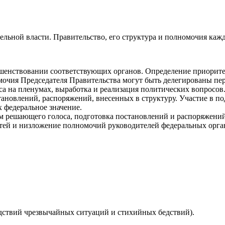
ельной власти. Правительство, его структура и полномочия каж
шенствовании соответствующих органов. Определение приоритет
очия Председателя Правительства могут быть делегированы перв
а на пленумах, выработка и реализация политических вопросов
ановлений, распоряжений, внесенных в структуру. Участие в по
 федеральное значение.
м решающего голоса, подготовка постановлений и распоряжений
тей и низложение полномочий руководителей федеральных орга
дствий чрезвычайных ситуаций и стихийных бедствий).