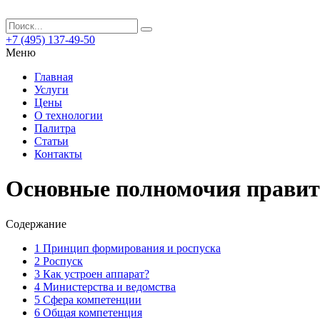
+7 (495) 137-49-50
Меню
Главная
Услуги
Цены
О технологии
Палитра
Статьи
Контакты
Основные полномочия правит
Содержание
1
Принцип формирования и роспуска
2
Роспуск
3
Как устроен аппарат?
4
Министерства и ведомства
5
Сфера компетенции
6
Общая компетенция