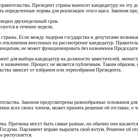
правительства. Президент страны выносит кандидатуру на эту д
ть определенные нормы для реализации этого шага. Законом пре
блюден двухнедельный срок.
зуется в течение недели.
страны. Если между лидером государства и депутатами возникаю
о отклонения внесенных на рассмотрение кандидатур. Правител
нципам, не может функционировать без назначения Председате
мент для выбора кандидатур на должности заместителей, минист
 и назначение. Процесс не является публичным. Таким образом, 
ства зависит от избрания или переизбрания Президента.
ельства. Законом предусмотрены разнообразные основания для ре
твии всех своих членов, может принять решение об отставке, о 
тва. Причины могут быть самые разные, но обычно они касаются
Госдума. Парламент вправе выразить свой вотум. Решение об от
а распускается.