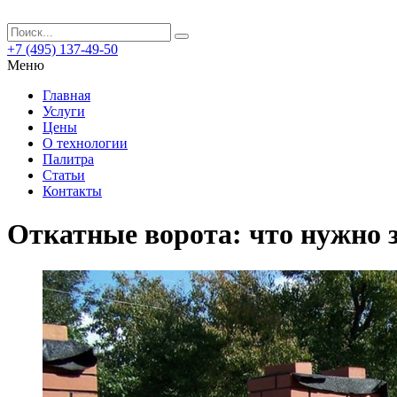
+7 (495) 137-49-50
Меню
Главная
Услуги
Цены
О технологии
Палитра
Статьи
Контакты
Откатные ворота: что нужно 