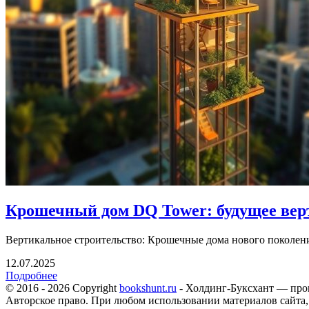
Крошечный дом DQ Tower: будущее вер
Вертикальное строительство: Крошечные дома нового поколени
12.07.2025
Подробнее
© 2016 - 2026 Copyright
bookshunt.ru
- Холдинг-Буксхант — про
Авторское право. При любом использовании материалов сайта,