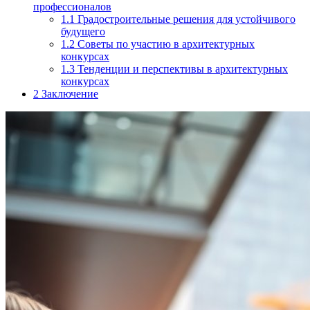
профессионалов
1.1
Градостроительные решения для устойчивого
будущего
1.2
Советы по участию в архитектурных
конкурсах
1.3
Тенденции и перспективы в архитектурных
конкурсах
2
Заключение