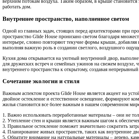
верхним потокам воздуха. Таким образом, в крыше становится з
работать дом.
Внутреннее пространство, наполненное светом
Одной из главных задач, стоящих перед архитекторами при про
пространство Glide House пронизано светом благодаря множе
интерьере, словно повторяют текучие формы крыши, добавляя г
выполняя важную роль в создании светлого, воздушного ощущ
Кухня дома открывается на уютный внутренний двор, выполне
для дружеских встреч и семейных ужинов на свежем воздухе, ч
внутреннего пространства к открытому, создавая непрерывный 
Сочетание экологии и стиля
Важным аспектом проекта Glide House является акцент на усто
двойное остекление и естественное освещение, формируют ко
жилья становится все более важным в нашем современном мире,
1. Важно использовать переработанные материалы – они не то
2. Утепление стен и крыши является важным шагом к обеспече
3. Правильное остекление поможет значительно сократить зат
4. Планирование живых пространств, таких как внутренние дв
5. Обратите внимание на натуральные материалы – дерево, кам