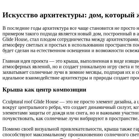
Искусство архитектуры: дом, который 
В последние годы архитектура все чаще становится не просто
примером такого подхода является новый дом, построенный в 
Glide House, стал плодом сотрудничества между архитекторами,
атмосферу светлых и простых в использовании пространств посл
будет сделан на естественном освещении и возможности освеж
Главная идея проекта — это крыша, выполненная в виде изящн
атмосферных явлений, но и создает уникальную игру света и т
захватывает солнечные лучи в зимние месяцы, подпирая их и со
идеальное взаимодействие архитектуры и природы создает прос
Крыша как центр композиции
Сculptural roof Glide House — это не просто элемент дизайна,
вокруг центрального ребра, что создает динамичный силуэт, ко
элементами защиты от дождя или снега, но и важными участни
почувствовать, как солнечные лучи вибрируют в пространстве.
Помимо своей визуальной привлекательности, крыша также г
способствуют максимальному проникновению солнечного света 