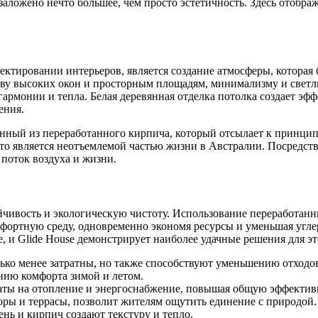
аложено нечто большее, чем просто эстетичность. Здесь отображ
ектировании интерьеров, является создание атмосферы, которая 
ству высоких окон и просторным площадям, минимализму и светл
армонии и тепла. Белая деревянная отделка потолка создает эф
ения.
нный из переработанного кирпича, который отсылает к принцип
то является неотъемлемой частью жизни в Австралии. Посредств
поток воздуха и жизни.
йчивость и экологическую чистоту. Использование переработанн
мфортную среду, одновременно экономя ресурсы и уменьшая угл
 и Glide House демонстрирует наиболее удачные решения для эт
лько менее затратны, но также способствуют уменьшению отходо
нию комфорта зимой и летом.
раты на отопление и энергоснабжение, повышая общую эффектив
оры и террасы, позволит жителям ощутить единение с природой.
ень и кирпич создают текстуру и тепло.