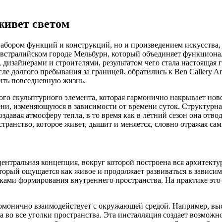
живет светом
 набором функций и конструкций, но и произведением искусства
австралийском городе Мельбурн, который объединяет функционал
 дизайнерами и строителями, результатом чего стала настоящая г
е долгого пребывания за границей, обратились к Ben Callery Ar
ить повседневную жизнь.
ого скульптурного элемента, которая гармонично накрывает нов
ени, изменяющуюся в зависимости от времени суток. Структурна
здавая атмосферу тепла, в то время как в летний сезон она отво
транство, которое живет, дышит и меняется, словно отражая сам
 а центральная концепция, вокруг которой построена вся архите
торый ощущается как живое и продолжает развиваться в зависимо
ками формирования внутреннего пространства. На практике это 
армонично взаимодействует с окружающей средой. Например, в
во все уголки пространства. Эта инсталляция создает возможн