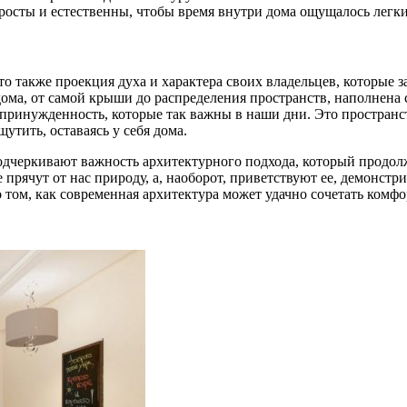
росты и естественны, чтобы время внутри дома ощущалось легк
то также проекция духа и характера своих владельцев, которые з
ома, от самой крыши до распределения пространств, наполнена с
принужденность, которые так важны в наши дни. Это пространст
тить, оставаясь у себя дома.
 подчеркивают важность архитектурного подхода, который продол
 прячут от нас природу, а, наоборот, приветствуют ее, демонст
 том, как современная архитектура может удачно сочетать комфо