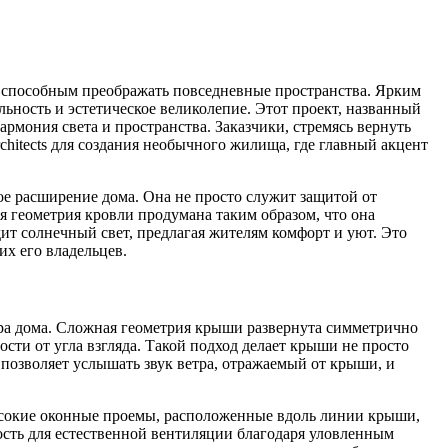
, способным преображать повседневные пространства. Ярким
ьность и эстетическое великолепие. Этот проект, названный
армония света и пространства. Заказчики, стремясь вернуть
chitects для создания необычного жилища, где главный акцент
ое расширение дома. Она не просто служит защитой от
я геометрия кровли продумана таким образом, что она
дит солнечный свет, предлагая жителям комфорт и уют. Это
их его владельцев.
ктура дома. Сложная геометрия крыши развернута симметрично
сти от угла взгляда. Такой подход делает крыши не просто
позволяет услышать звук ветра, отражаемый от крыши, и
ысокие оконные проемы, расположенные вдоль линии крыши,
ость для естественной вентиляции благодаря уловленным